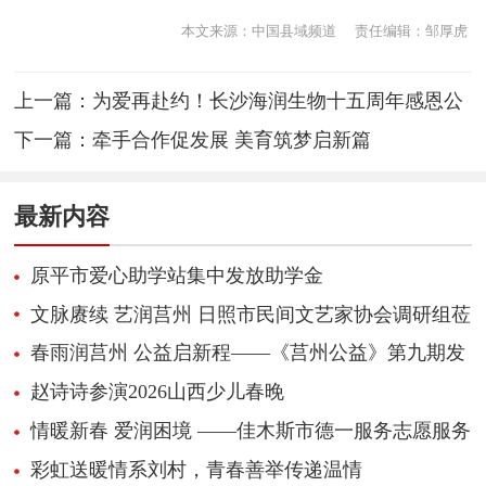
本文来源：中国县域频道
责任编辑：邹厚虎
上一篇：
为爱再赴约！长沙海润生物十五周年感恩公
益行出发！
下一篇：
牵手合作促发展 美育筑梦启新篇
最新内容
原平市爱心助学站集中发放助学金
文脉赓续 艺润莒州 日照市民间文艺家协会调研组莅
临莒县指导工作
春雨润莒州 公益启新程——《莒州公益》第九期发
行仪式圆满举行
赵诗诗参演2026山西少儿春晚
情暖新春 爱润困境 ——佳木斯市德一服务志愿服务
总队年前走访残疾低保贫困户
彩虹送暖情系刘村，青春善举传递温情